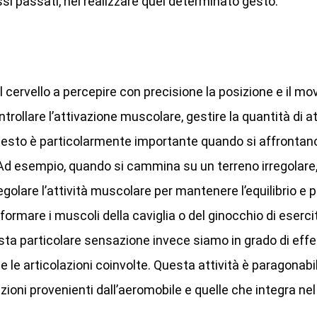
si passati, nel realizzare quel determinato gesto.
il cervello a percepire con precisione la posizione e il m
trollare l’attivazione muscolare, gestire la quantità di a
. Questo è particolarmente importante quando si affrontan
Ad esempio, quando si cammina su un terreno irregolare, 
egolare l’attività muscolare per mantenere l’equilibrio e 
ormare i muscoli della caviglia o del ginocchio di eserci
ta particolare sensazione invece siamo in grado di effe
e articolazioni coinvolte. Questa attività è paragonabil
azioni provenienti dall’aeromobile e quelle che integra ne