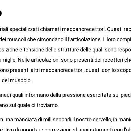
o
riali specializzati chiamati meccanorecettori. Questi rec
dei muscoli che circondano il l’articolazione. Il loro compi
sizione e tensione delle strutture delle quali sono respo
amiglie. Nelle articolazioni sono presenti dei recettori c
sono presenti altri meccanorecettori, questi con lo scopo
e del muscolo.
anei, i quali informano della pressione esercitata sul pie
eno sul quale ci troviamo.
, in una manciata di millisecondi il nostro cervello, in ma
iettivo di apportare correzzioni ed aggiustamenti con l’ob