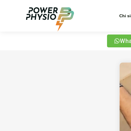
Chi s
Wha