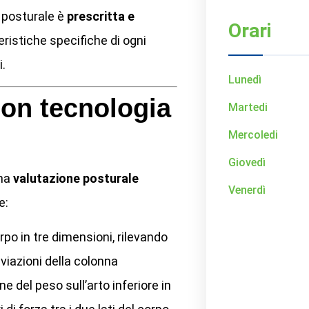
a posturale è
prescritta e
Orari
eristiche specifiche di ogni
.
Lunedì
con tecnologia
Martedi
Mercoledi
Giovedì
una
valutazione posturale
Venerdì
e:
po in tre dimensioni, rilevando
iazioni della colonna
e del peso sull’arto inferiore in