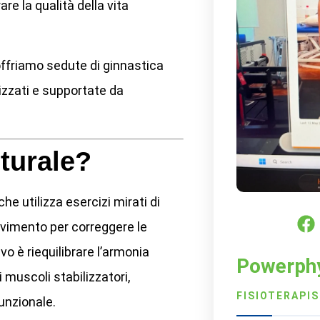
rare la qualità della vita
offriamo sedute di ginnastica
lizzati e supportate da
turale?
he utilizza esercizi mirati di
ovimento per correggere le
ivo è riequilibrare l’armonia
Powerph
i muscoli stabilizzatori,
FISIOTERAPI
unzionale.