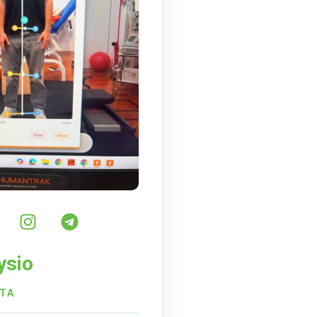
ysio
STA