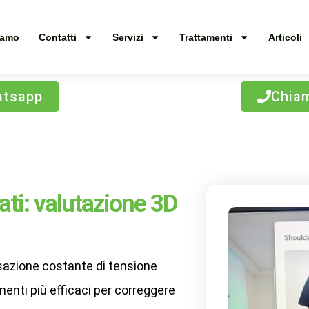
iamo
Contatti
Servizi
Trattamenti
Articoli
tsapp
Chia
ti: valutazione 3D
nsazione costante di tensione
enti più efficaci per correggere