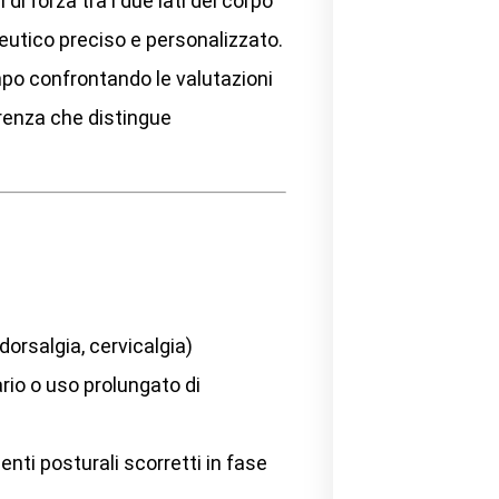
 di forza tra i due lati del corpo
eutico preciso e personalizzato.
mpo confrontando le valutazioni
renza che distingue
dorsalgia, cervicalgia)
rio o uso prolungato di
nti posturali scorretti in fase