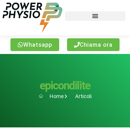
Whatsapp
Chiama ora
epicondilite
Home
Articoli