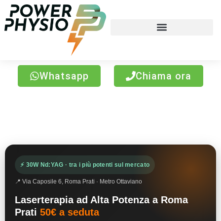
Whatsapp
Chiama ora
Laser terapia Roma Prati
⚡ 30W Nd:YAG · tra i più potenti sul mercato
📍 Via Caposile 6, Roma Prati · Metro Ottaviano
Laserterapia ad Alta Potenza a Roma
Prati
50€ a seduta