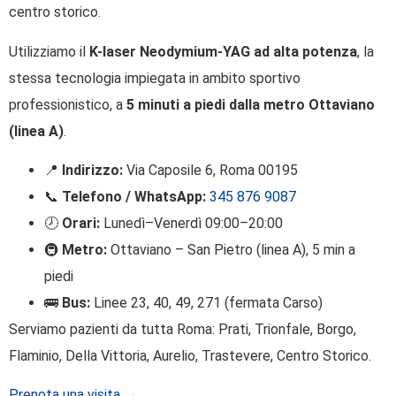
centro storico.
Utilizziamo il
K-laser Neodymium-YAG ad alta potenza
, la
stessa tecnologia impiegata in ambito sportivo
professionistico, a
5 minuti a piedi dalla metro Ottaviano
(linea A)
.
📍
Indirizzo:
Via Caposile 6, Roma 00195
📞
Telefono / WhatsApp:
345 876 9087
🕗
Orari:
Lunedì–Venerdì 09:00–20:00
🚇
Metro:
Ottaviano – San Pietro (linea A), 5 min a
piedi
🚌
Bus:
Linee 23, 40, 49, 271 (fermata Carso)
Serviamo pazienti da tutta Roma: Prati, Trionfale, Borgo,
Flaminio, Della Vittoria, Aurelio, Trastevere, Centro Storico.
Prenota una visita →