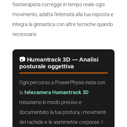
fisioterapista corregge in tempo reale ogni
movimento, adatta l'intensità alla tua risposta e
integra la ginnastica con altre tecniche quando
necessario.
📷 Humantrack 3D — Analisi
posturale oggettiva
Ogni percorso a PowerPhysio inizia con
la
telecamera Humantrack 3D
:
misuriamo in modo preciso e
documentato la tua postura, i movimenti
del rachide e le asimmetrie corporee. I