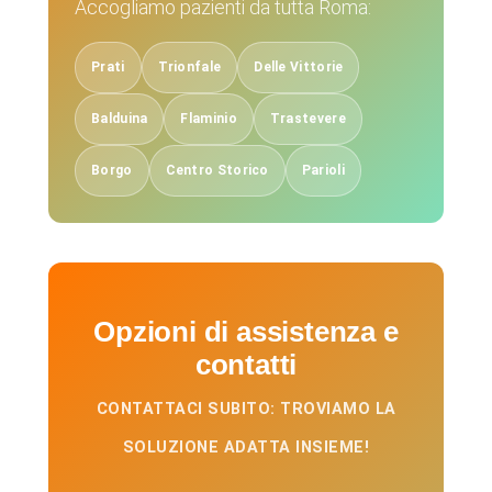
Accogliamo pazienti da tutta Roma:
Prati
Trionfale
Delle Vittorie
Balduina
Flaminio
Trastevere
Borgo
Centro Storico
Parioli
Opzioni di assistenza e
contatti
CONTATTACI SUBITO: TROVIAMO LA
SOLUZIONE ADATTA INSIEME!