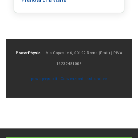
PowerPhysio
— Via Caposile 6, 00192 Roma (Prati) | P.IVA
16232481008
powerphysio.it
·
Convenzioni assicurative