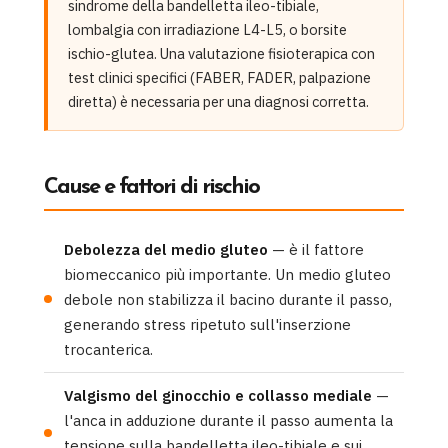
sindrome della bandelletta ileo-tibiale,
lombalgia con irradiazione L4-L5, o borsite
ischio-glutea. Una valutazione fisioterapica con
test clinici specifici (FABER, FADER, palpazione
diretta) è necessaria per una diagnosi corretta.
Cause e fattori di rischio
Debolezza del medio gluteo
— è il fattore
biomeccanico più importante. Un medio gluteo
debole non stabilizza il bacino durante il passo,
generando stress ripetuto sull'inserzione
trocanterica.
Valgismo del ginocchio e collasso mediale
—
l'anca in adduzione durante il passo aumenta la
tensione sulla bandelletta ileo-tibiale e sui