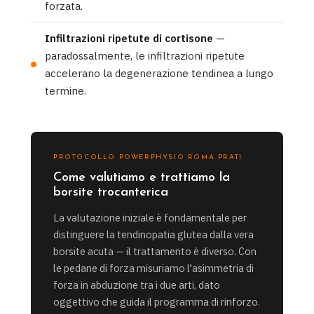
forzata.
Infiltrazioni ripetute di cortisone
—
paradossalmente, le infiltrazioni ripetute
accelerano la degenerazione tendinea a lungo
termine.
PROTOCOLLO POWERPHYSIO ROMA PRATI
Come valutiamo e trattiamo la
borsite trocanterica
La valutazione iniziale è fondamentale per
distinguere la tendinopatia glutea dalla vera
borsite acuta — il trattamento è diverso. Con
le pedane di forza misuriamo l'asimmetria di
forza in abduzione tra i due arti, dato
oggettivo che guida il programma di rinforzo.