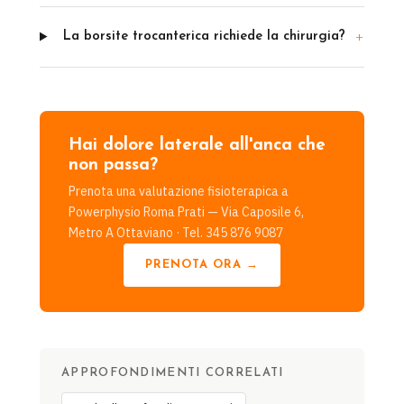
La borsite trocanterica richiede la chirurgia?
Hai dolore laterale all'anca che
non passa?
Prenota una valutazione fisioterapica a
Powerphysio Roma Prati — Via Caposile 6,
Metro A Ottaviano · Tel. 345 876 9087
PRENOTA ORA →
APPROFONDIMENTI CORRELATI