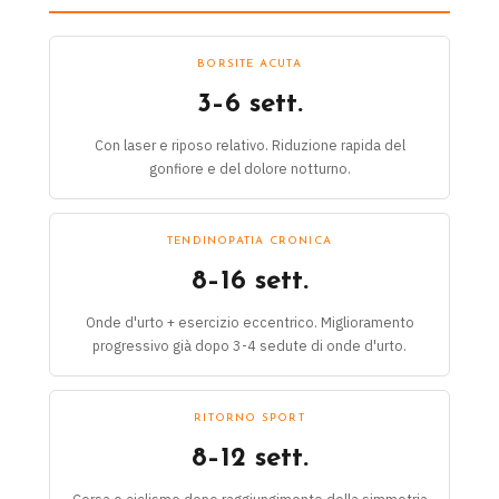
BORSITE ACUTA
3–6 sett.
Con laser e riposo relativo. Riduzione rapida del
gonfiore e del dolore notturno.
TENDINOPATIA CRONICA
8–16 sett.
Onde d'urto + esercizio eccentrico. Miglioramento
progressivo già dopo 3-4 sedute di onde d'urto.
RITORNO SPORT
8–12 sett.
Corsa e ciclismo dopo raggiungimento della simmetria