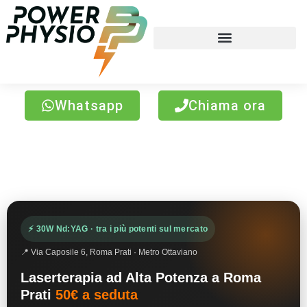
Whatsapp
Chiama ora
Laser terapia Roma Prati
⚡ 30W Nd:YAG · tra i più potenti sul mercato
📍 Via Caposile 6, Roma Prati · Metro Ottaviano
Laserterapia ad Alta Potenza a Roma
Prati
50€ a seduta