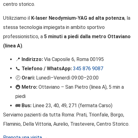
centro storico.
Utilizziamo il
K-laser Neodymium-YAG ad alta potenza
, la
stessa tecnologia impiegata in ambito sportivo
professionistico, a
5 minuti a piedi dalla metro Ottaviano
(linea A)
.
📍
Indirizzo:
Via Caposile 6, Roma 00195
📞
Telefono / WhatsApp:
345 876 9087
🕗
Orari:
Lunedì–Venerdì 09:00–20:00
🚇
Metro:
Ottaviano – San Pietro (linea A), 5 min a
piedi
🚌
Bus:
Linee 23, 40, 49, 271 (fermata Carso)
Serviamo pazienti da tutta Roma: Prati, Trionfale, Borgo,
Flaminio, Della Vittoria, Aurelio, Trastevere, Centro Storico.
Prenota una visita →