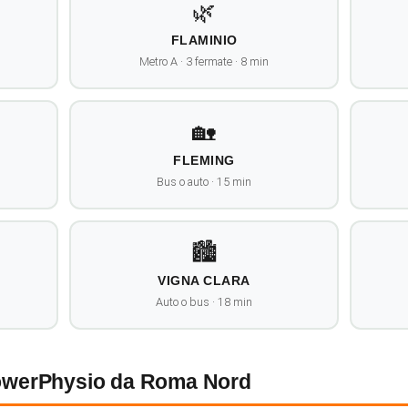
🌿
FLAMINIO
Metro A · 3 fermate · 8 min
🏡
FLEMING
Bus o auto · 15 min
🏙️
VIGNA CLARA
Auto o bus · 18 min
owerPhysio da Roma Nord