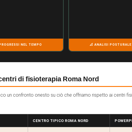
PROGRESSI NEL TEMPO
📐 ANALISI POSTURALE
centri di fisioterapia Roma Nord
o un confronto onesto su ciò che offriamo rispetto ai centri fisio
CENTRO TIPICO ROMA NORD
POWERPH