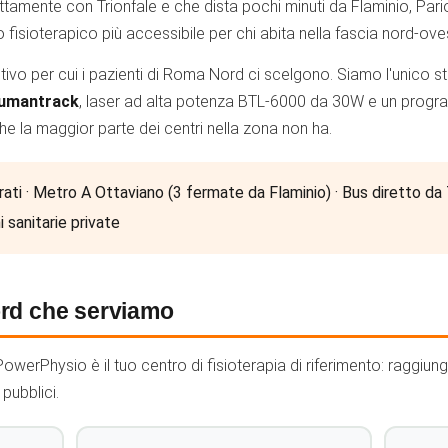
ttamente con Trionfale e che dista pochi minuti da Flaminio, Pariol
o fisioterapico più accessibile per chi abita nella fascia nord-ov
tivo per cui i pazienti di Roma Nord ci scelgono. Siamo l'unico st
Humantrack
, laser ad alta potenza BTL-6000 da 30W e un progra
he la maggior parte dei centri nella zona non ha.
ati · Metro A Ottaviano (3 fermate da Flaminio) · Bus diretto da Tr
 sanitarie private
ord che serviamo
, PowerPhysio è il tuo centro di fisioterapia di riferimento: raggiun
pubblici.