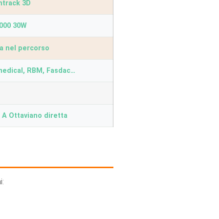
track 3D
000 30W
a nel percorso
medical, RBM, Fasdac…
A Ottaviano diretta
i: