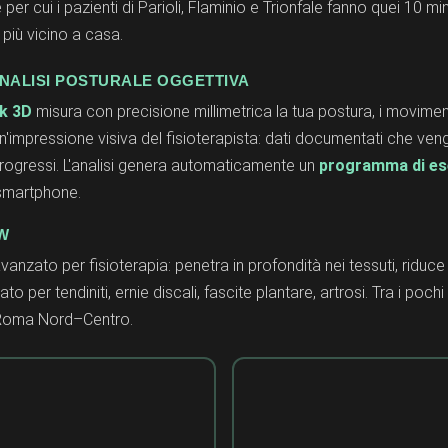
per cui i pazienti di Parioli, Flaminio e Trionfale fanno quei 10 min
 più vicino a casa.
NALISI POSTURALE OGGETTIVA
k 3D
misura con precisione millimetrica la tua postura, i moviment
'impressione visiva del fisioterapista: dati documentati che ven
rogressi. L'analisi genera automaticamente un
programma di ese
 smartphone.
0W
avanzato per fisioterapia: penetra in profondità nei tessuti, ridu
to per tendiniti, ernie discali, fascite plantare, artrosi. Tra i pochi
a Roma Nord–Centro.