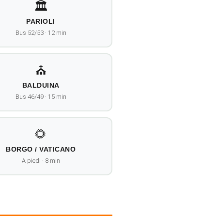
🏛️
PARIOLI
Bus 52/53 · 12 min
⛪
BALDUINA
Bus 46/49 · 15 min
🌻
BORGO / VATICANO
A piedi · 8 min