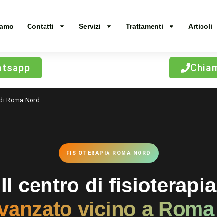
iamo
Contatti
Servizi
Trattamenti
Articoli
tsapp
Chia
a di Roma Nord
FISIOTERAPIA ROMA NORD
Il centro di fisioterapia
avanzato vicino a Roma