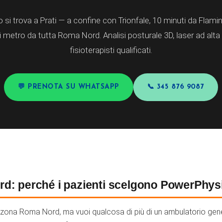
si trova a Prati — a confine con Trionfale, 10 minuti da Flaminio
 metro da tutta Roma Nord. Analisi posturale 3D, laser ad alt
fisioterapisti qualificati.
💬 PRENOTA SU WHATSAPP
📞 345 876 9087
rd: perché i pazienti scelgono PowerPhys
 in zona Roma Nord, ma vuoi qualcosa di più di un ambulatorio ge