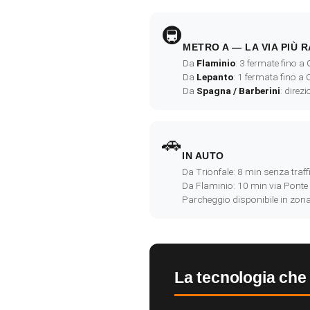
🚇
METRO A — LA VIA PIÙ 
Da
Flaminio
: 3 fermate fino a
Da
Lepanto
: 1 fermata fino a
Da
Spagna / Barberini
: direz
🚗
IN AUTO
Da Trionfale: 8 min senza traff
Da Flaminio: 10 min via Ponte
Parcheggio disponibile in zona
La tecnologia che