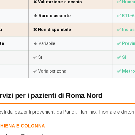
❌ Valutazione a occhio
✅ Human
⚠️ Raro o assente
✅ BTL-6
i
❌ Non disponibile
✅ Inclus
te
⚠️ Variabile
✅ Previ
✅ Sì
✅ Sì
✅ Varia per zona
✅ Metro 
rvizi per i pazienti di Roma Nord
sti dai pazienti provenienti da Parioli, Flaminio, Trionfale e dintorn
SCHIENA E COLONNA