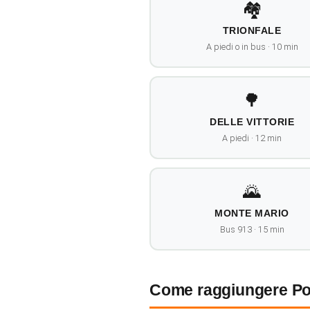
🏘️
TRIONFALE
A piedi o in bus · 10 min
🌳
DELLE VITTORIE
A piedi · 12 min
🌄
MONTE MARIO
Bus 913 · 15 min
Come raggiungere P