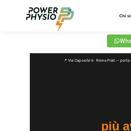
Chi s
Wha
📍 Via Caposile 6 · Roma Prati — port
più 