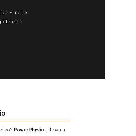
 e Parioli, 3
a potenza e
io
nerico?
PowerPhysio
si trova a