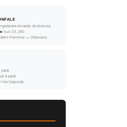
IONFALE
ungotevere Arnaldo da Brescia
ie
: bus 23, 280
Metro Flaminio → Ottaviano
 piedi
ti a piedi
 in Via Caposile