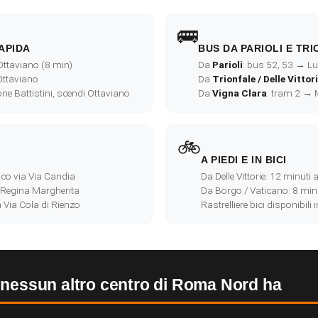
🚌
RAPIDA
BUS DA PARIOLI E TR
 Ottaviano (8 min)
Da
Parioli
: bus 52, 53 → L
 Ottaviano
Da
Trionfale / Delle Vittor
ione Battistini, scendi Ottaviano
Da
Vigna Clara
: tram 2 → 
🚲
A PIEDI E IN BICI
ico via Via Candia
Da Delle Vittorie: 12 minuti a
 Regina Margherita
Da Borgo / Vaticano: 8 minu
 Via Cola di Rienzo
Rastrelliere bici disponibili
 nessun altro centro di Roma Nord ha