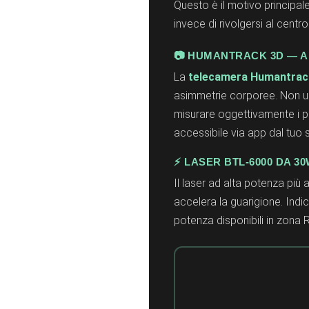
Questo è il motivo principale 
invece di rivolgersi al centro
📷 HUMANTRACK 3D — A
La
telecamera Humantrac
asimmetrie corporee. Non un
misurare oggettivamente i p
accessibile via app dal tuo
⚡ LASER BTL-6000 DA 3
Il laser ad alta potenza più 
accelera la guarigione. Indica
potenza disponibili in zon